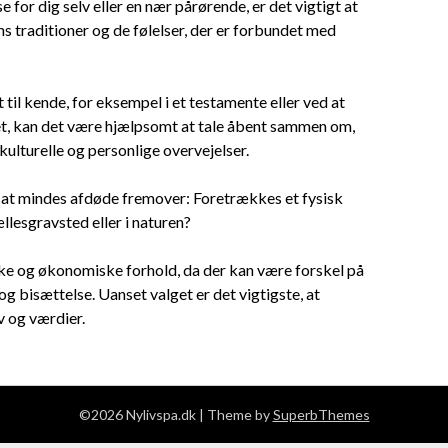
for dig selv eller en nær pårørende, er det vigtigt at
s traditioner og de følelser, der er forbundet med
t til kende, for eksempel i et testamente eller ved at
ældet, kan det være hjælpsomt at tale åbent sammen om,
 kulturelle og personlige overvejelser.
er at mindes afdøde fremover: Foretrækkes et fysisk
ællesgravsted eller i naturen?
ske og økonomiske forhold, da der kan være forskel på
bisættelse. Uanset valget er det vigtigste, at
v og værdier.
©2026 Nylivspa.dk
| Theme by
SuperbThemes