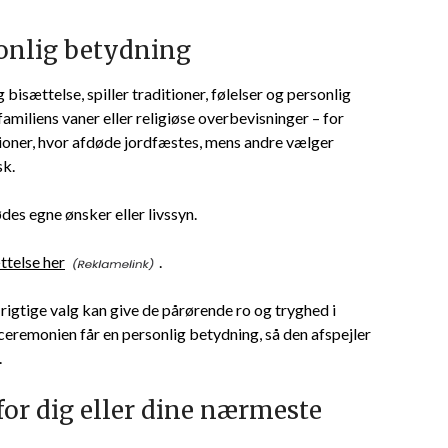
sonlig betydning
isættelse, spiller traditioner, følelser og personlig
amiliens vaner eller religiøse overbevisninger – for
ioner, hvor afdøde jordfæstes, mens andre vælger
sk.
es egne ønsker eller livssyn.
ttelse her
.
rigtige valg kan give de pårørende ro og tryghed i
 ceremonien får en personlig betydning, så den afspejler
.
for dig eller dine nærmeste