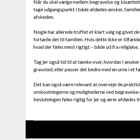
Når du skal vælge mellem begravelse og bisættelse 
tage udgangspunkt i både afdødes ønsker, familien
afskeden.
Nogle har allerede truffet et klart valg og givet de
fortælle det til familien. Hvis dette ikke er tilf
hvad der føles mest rigtigt – både ud fra religiøse,
Tag jer også tid til at tænke over, hvordan I ønsk
gravsted, eller passer det bedre med en urne i et f
Det kan også være relevant at overveje de prakti
omkostningerne og mulighederne ved begravelse og 
beslutningen føles rigtig for jer og ærer afdødes li