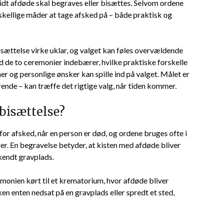
vidt afdøde skal begraves eller bisættes. Selvom ordene
rskellige måder at tage afsked på – både praktisk og
sættelse virke uklar, og valget kan føles overvældende
ad de to ceremonier indebærer, hvilke praktiske forskelle
 og personlige ønsker kan spille ind på valget. Målet er
rørende – kan træffe det rigtige valg, når tiden kommer.
bisættelse?
for afsked, når en person er død, og ordene bruges ofte i
er. En begravelse betyder, at kisten med afdøde bliver
kendt gravplads.
emonien kørt til et krematorium, hvor afdøde bliver
n enten nedsat på en gravplads eller spredt et sted,