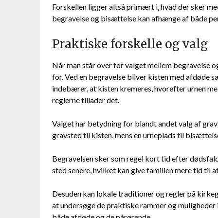
Forskellen ligger altså primært i, hvad der sker 
begravelse og bisættelse kan afhænge af både pers
Praktiske forskelle og valg
Når man står over for valget mellem begravelse og 
for. Ved en begravelse bliver kisten med afdøde s
indebærer, at kisten kremeres, hvorefter urnen med
reglerne tillader det.
Valget har betydning for blandt andet valg af grav
gravsted til kisten, mens en urneplads til bisættels
Begravelsen sker som regel kort tid efter dødsfal
sted senere, hvilket kan give familien mere tid til a
Desuden kan lokale traditioner og regler på kirkeg
at undersøge de praktiske rammer og muligheder i 
både afdøde og de pårørende.