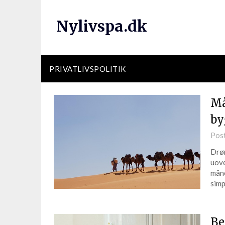
Nylivspa.dk
PRIVATLIVSPOLITIK
Må
by
Pos
Drøm
uove
måne
sim
Be