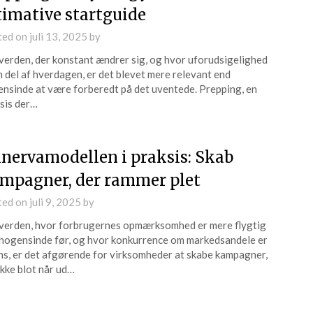
timative startguide
ted on
juli 13, 2025
by
 verden, der konstant ændrer sig, og hvor uforudsigelighed
n del af hverdagen, er det blevet mere relevant end
nsinde at være forberedt på det uventede. Prepping, en
sis der…
nervamodellen i praksis: Skab
mpagner, der rammer plet
ted on
juli 9, 2025
by
 verden, hvor forbrugernes opmærksomhed er mere flygtig
nogensinde før, og hvor konkurrence om markedsandele er
ns, er det afgørende for virksomheder at skabe kampagner,
ikke blot når ud…