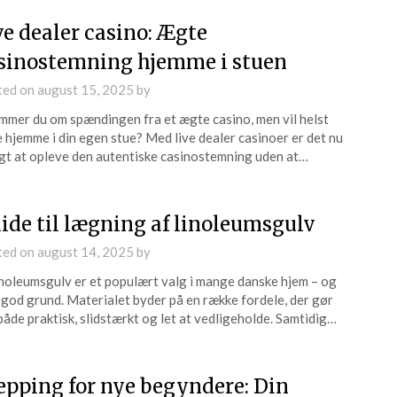
ve dealer casino: Ægte
sinostemning hjemme i stuen
ted on
august 15, 2025
by
mer du om spændingen fra et ægte casino, men vil helst
e hjemme i din egen stue? Med live dealer casinoer er det nu
gt at opleve den autentiske casinostemning uden at…
ide til lægning af linoleumsgulv
ted on
august 14, 2025
by
inoleumsgulv er et populært valg i mange danske hjem – og
god grund. Materialet byder på en række fordele, der gør
både praktisk, slidstærkt og let at vedligeholde. Samtidig…
epping for nye begyndere: Din