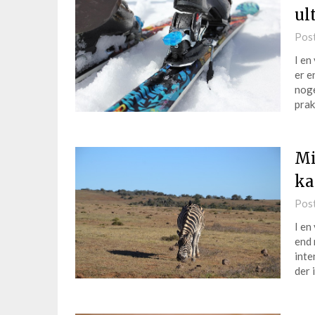
ul
Pos
I en
er e
noge
prak
Mi
ka
Pos
I en
end 
inte
der 