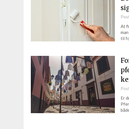
si
Pos
At f
man 
til 
Fo
pf
ke
Pos
Er d
Pfer
både