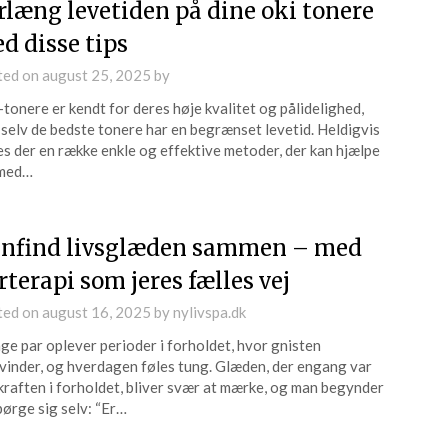
rlæng levetiden på dine oki tonere
d disse tips
ted on
august 25, 2025
by
tonere er kendt for deres høje kvalitet og pålidelighed,
selv de bedste tonere har en begrænset levetid. Heldigvis
es der en række enkle og effektive metoder, der kan hjælpe
 med…
nfind livsglæden sammen – med
rterapi som jeres fælles vej
ted on
august 16, 2025
by
nylivspa.dk
e par oplever perioder i forholdet, hvor gnisten
vinder, og hverdagen føles tung. Glæden, der engang var
kraften i forholdet, bliver svær at mærke, og man begynder
pørge sig selv: “Er…