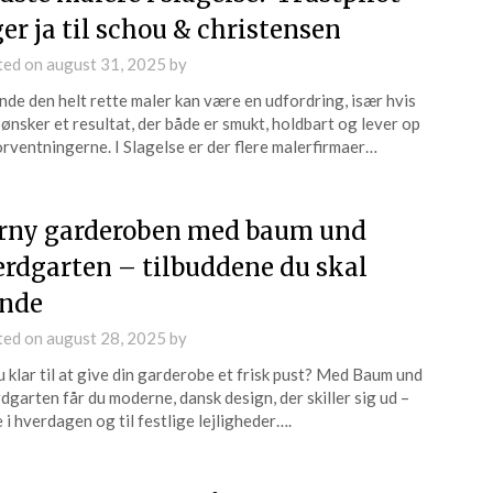
ger ja til schou & christensen
ted on
august 31, 2025
by
inde den helt rette maler kan være en udfordring, især hvis
ønsker et resultat, der både er smukt, holdbart og lever op
forventningerne. I Slagelse er der flere malerfirmaer…
rny garderoben med baum und
erdgarten – tilbuddene du skal
nde
ted on
august 28, 2025
by
u klar til at give din garderobe et frisk pust? Med Baum und
dgarten får du moderne, dansk design, der skiller sig ud –
 i hverdagen og til festlige lejligheder….