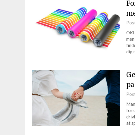
Fo
me
Pos
OKI-
men 
find
dig
Ge
pa
Pos
Mang
fors
driv
at s