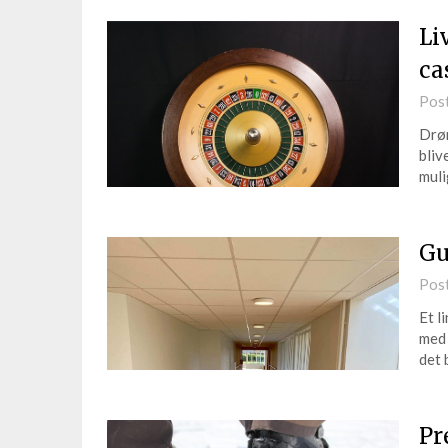
Li
ca
Pos
Drøm
bliv
muli
Gu
Pos
Et l
med 
det 
Pr