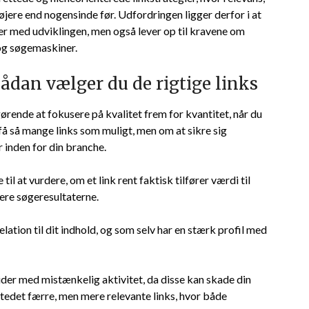
ere end nogensinde før. Udfordringen ligger derfor i at
lger med udviklingen, men også lever op til kravene om
og søgemaskiner.
Sådan vælger du de rigtige links
ørende at fokusere på kvalitet frem for kvantitet, når du
få så mange links som muligt, men om at sikre sig
r inden for din branche.
l at vurdere, om et link rent faktisk tilfører værdi til
lere søgeresultaterne.
 relation til dit indhold, og som selv har en stærk profil med
sider med mistænkelig aktivitet, da disse kan skade din
stedet færre, men mere relevante links, hvor både