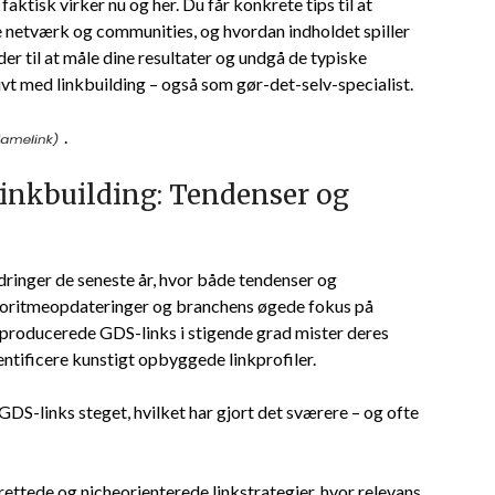
aktisk virker nu og her. Du får konkrete tips til at
ne netværk og communities, og hvordan indholdet spiller
der til at måle dine resultater og undgå de typiske
ivt med linkbuilding – også som gør-det-selv-specialist.
.
linkbuilding: Tendenser og
inger de seneste år, hvor både tendenser og
algoritmeopdateringer og branchens øgede fokus på
seproducerede GDS-links i stigende grad mister deres
entificere kunstigt opbyggede linkprofiler.
S-links steget, hvilket har gjort det sværere – og ofte
ettede og nicheorienterede linkstrategier, hvor relevans,