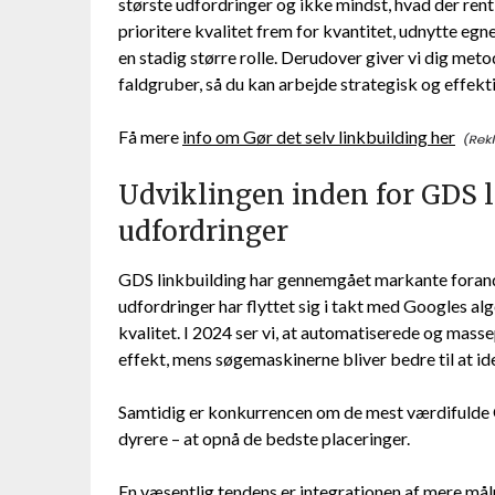
største udfordringer og ikke mindst, hvad der rent f
prioritere kvalitet frem for kvantitet, udnytte eg
en stadig større rolle. Derudover giver vi dig meto
faldgruber, så du kan arbejde strategisk og effekt
Få mere
info om Gør det selv linkbuilding her
Udviklingen inden for GDS 
udfordringer
GDS linkbuilding har gennemgået markante forandr
udfordringer har flyttet sig i takt med Googles 
kvalitet. I 2024 ser vi, at automatiserede og mas
effekt, mens søgemaskinerne bliver bedre til at id
Samtidig er konkurrencen om de mest værdifulde GD
dyrere – at opnå de bedste placeringer.
En væsentlig tendens er integrationen af mere målr