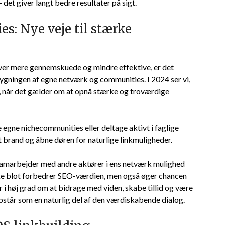
 det giver langt bedre resultater på sigt.
: Nye veje til stærke
liver mere gennemskuede og mindre effektive, er det
bygningen af egne netværk og communities. I 2024 ser vi,
g, når det gælder om at opnå stærke og troværdige
 egne nichecommunities eller deltage aktivt i faglige
t brand og åbne døren for naturlige linkmuligheder.
samarbejder med andre aktører i ens netværk mulighed
ikke blot forbedrer SEO-værdien, men også øger chancen
r i høj grad om at bidrage med viden, skabe tillid og være
 opstår som en naturlig del af den værdiskabende dialog.