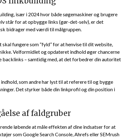
GDS linkbuilding
nkbuilding, især i 2024 hvor både søgemaskiner og brugere
selv står for at opbygge links (gør-det-selv), er det
tisk bidrager med værdi til målgruppen.
t skal fungere som “fyld” for at henvise til dit website,
kke. Velformidlet og opdateret indhold øger chancerne
ige backlinks – samtidig med, at det forbedrer din autoritet
indhold, som andre har lyst til at referere til og bygge
sninger. Det styrker både din linkprofil og din position i
åelse af faldgruber
rende løbende at måle effekten af dine indsatser for at
rktøjer som Google Search Console, Ahrefs eller SEMrush