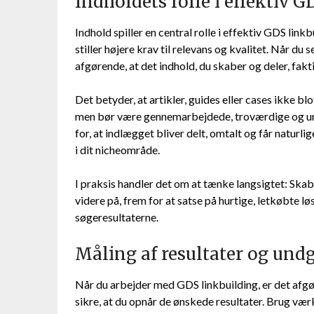
Indholdets rolle i effektiv 
Indhold spiller en central rolle i effektiv GDS li
stiller højere krav til relevans og kvalitet. Når du 
afgørende, at det indhold, du skaber og deler, fak
Det betyder, at artikler, guides eller cases ikke blo
men bør være gennemarbejdede, troværdige og uni
for, at indlægget bliver delt, omtalt og får naturl
i dit nicheområde.
I praksis handler det om at tænke langsigtet: Skab 
videre på, frem for at satse på hurtige, letkøbte lø
søgeresultaterne.
Måling af resultater og undg
Når du arbejder med GDS linkbuilding, er det afgø
sikre, at du opnår de ønskede resultater. Brug væ