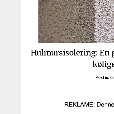
Hulmursisolering: En g
kølig
Posted o