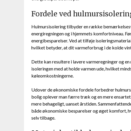
Fordele ved hulmursisolerin
Hulmursisolering tilbyder en række bemærkelses
energiregningen og i hjemmets komfortniveau. Før
energibesparelser. Ved at tilføje isoleringsmater
hvilket betyder, at dit varmeforbrug i de kolde v
Dette kan resultere i lavere varmeregninger og 
isoleringen med at holde varmen ude, hvilket min
køleomkostningerne.
Udover de økonomiske fordele forbedrer hulmursi
bolig oplever man færre træk og en mere ensartet 
mere behageligt, uanset årstiden. Sammenfattende 
både økonomiske besparelser og øget komfort, hvilk
selv tilbage.