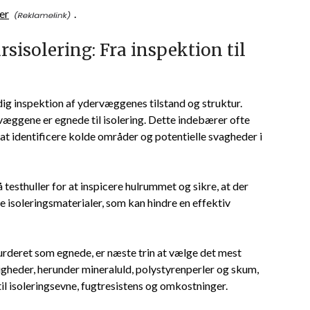
er
.
rsisolering: Fra inspektion til
dig inspektion af ydervæggenes tilstand og struktur.
æggene er egnede til isolering. Dette indebærer ofte
at identificere kolde områder og potentielle svagheder i
esthuller for at inspicere hulrummet og sikre, at der
isoleringsmaterialer, som kan hindre en effektiv
rderet som egnede, er næste trin at vælge det mest
igheder, herunder mineraluld, polystyrenperler og skum,
il isoleringsevne, fugtresistens og omkostninger.