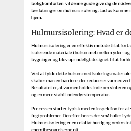
boligkomforten, vil denne guide give dig de nødve
beslutninger om hulmursisolering. Lad os komme i
hjem.
Hulmursisolering: Hvad er de
Hulmursisolering er en effektiv metode til at forbe
isolerende materiale i hulrummet mellem yder- og
bygninger og blev oprindeligt designet til at forhin
Ved at fylde dette hulrum med isoleringsmateriale,
skaber man en barriere, der reducerer varmeoverfø
Resultatet er, at varmen holdes inde om vinteren o
og en mere stabil indendørstemperatur.
Processen starter typisk med en inspektion for at si
fugtproblemer. Derefter bores der små huller i yd
Hulmursisolering er en relativt hurtig og omkost
energibesparelserne på.