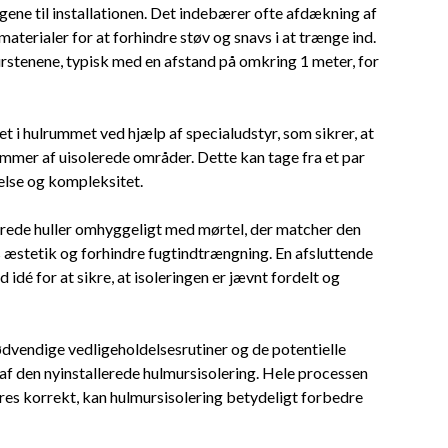
ene til installationen. Det indebærer ofte afdækning af
terialer for at forhindre støv og snavs i at trænge ind.
rstenene, typisk med en afstand på omkring 1 meter, for
t i hulrummet ved hjælp af specialudstyr, som sikrer, at
mmer af uisolerede områder. Dette kan tage fra et par
relse og kompleksitet.
 borede huller omhyggeligt med mørtel, der matcher den
 æstetik og forhindre fugtindtrængning. En afsluttende
é for at sikre, at isoleringen er jævnt fordelt og
dvendige vedligeholdelsesrutiner og de potentielle
af den nyinstallerede hulmursisolering. Hele processen
res korrekt, kan hulmursisolering betydeligt forbedre