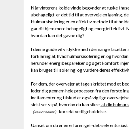
Når vinterens kolde vinde begynder at ruske i h
ubehageligt, er det tid til at overveje en løsning, 
Hulmursisolering er en effektiv metode til at hol
gør dit hjem mere behageligt og energieffektivt. 
hvordan kan det gavne dig?
I denne guide vil vi dykke ned i de mange facetter
forklaring af, hvad hulmursisolering er, og hvordan
herunder energibesparelser og øget komfort i hjem
kan bruges til isolering, og vurdere deres effektivi
For dem, der overvejer at tage skridtet mod et bedre
leder dig gennem hele processen fra den første ins
incitamenter og tilskud er også vigtige overvejels
sidst ser vi på, hvordan du kan sikre,
at din hulmurs
korrekt vedligeholdelse.
Uanset om du er en erfaren gør-det-selv entusiast 