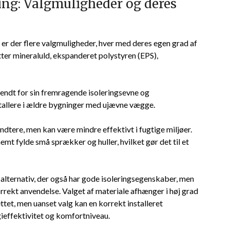
ring: Valgmuligheder og deres
, er der flere valgmuligheder, hver med deres egen grad af
tter mineraluld, ekspanderet polystyren (EPS),
r kendt for sin fremragende isoleringsevne og
tallere i ældre bygninger med ujævne vægge.
ndtere, men kan være mindre effektivt i fugtige miljøer.
mt fylde små sprækker og huller, hvilket gør det til et
t alternativ, der også har gode isoleringsegenskaber, men
orrekt anvendelse. Valget af materiale afhænger i høj grad
tet, men uanset valg kan en korrekt installeret
ieffektivitet og komfortniveau.