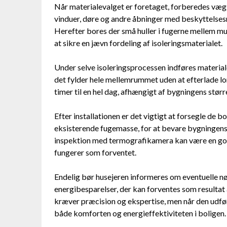
Når materialevalget er foretaget, forberedes vægg
vinduer, døre og andre åbninger med beskyttelsesma
Herefter bores der små huller i fugerne mellem mu
at sikre en jævn fordeling af isoleringsmaterialet.
Under selve isoleringsprocessen indføres materiale
det fylder hele mellemrummet uden at efterlade lo
timer til en hel dag, afhængigt af bygningens stør
Efter installationen er det vigtigt at forsegle de
eksisterende fugemasse, for at bevare bygningens
inspektion med termografikamera kan være en god id
fungerer som forventet.
Endelig bør husejeren informeres om eventuelle nø
energibesparelser, der kan forventes som resultat 
kræver præcision og ekspertise, men når den udfø
både komforten og energieffektiviteten i boligen.