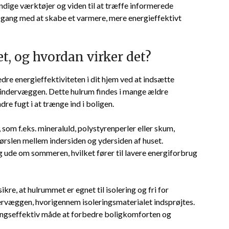
ndige værktøjer og viden til at træffe informerede
 gang med at skabe et varmere, mere energieffektivt
t, og hvordan virker det?
dre energieffektiviteten i dit hjem ved at indsætte
 indervæggen. Dette hulrum findes i mange ældre
dre fugt i at trænge ind i boligen.
 som f.eks. mineraluld, polystyrenperler eller skum,
rslen mellem indersiden og ydersiden af huset.
g ude om sommeren, hvilket fører til lavere energiforbrug
kre, at hulrummet er egnet til isolering og fri for
ervæggen, hvorigennem isoleringsmaterialet indsprøjtes.
ningseffektiv måde at forbedre boligkomforten og