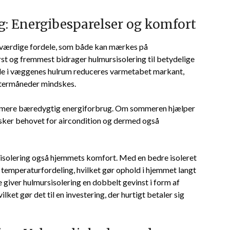
g: Energibesparelser og komfort
værdige fordele, som både kan mærkes på
st og fremmest bidrager hulmursisolering til betydelige
iale i væggenes hulrum reduceres varmetabet markant,
intermåneder mindskes.
en mere bæredygtig energiforbrug. Om sommeren hjælper
dsker behovet for aircondition og dermed også
solering også hjemmets komfort. Med en bedre isoleret
temperaturfordeling, hvilket gør ophold i hjemmet langt
giver hulmursisolering en dobbelt gevinst i form af
et gør det til en investering, der hurtigt betaler sig