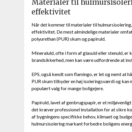
Materialer til hulmursisole
effektivitet
Når det kommer til materialer til hulmursisolering
effektivitet. De mest almindelige materialer omfa
polyurethan (PUR) skum og papiruld.
Mineraluld, ofte i form af glasuld eller stenuld, e
brandsikkerhed, men kan være udfordrende at ins
EPS, også kendt som flamingo, er let og nemt at hå
PUR skum tilbyder en høj isoleringsværdi og kan ne
populært valg for mange boligejere.
Papiruld, lavet af genbrugspapir, er et miljøvenlig
det kræver professionel installation for at sikre k
af bygningens specifikke behov, klimaet og budget
hulmursisolering markant forbedre boligens energ