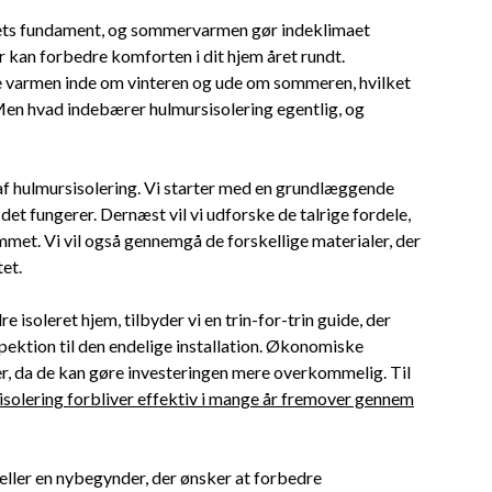
usets fundament, og sommervarmen gør indeklimaet
der kan forbedre komforten i dit hjem året rundt.
de varmen inde om vinteren og ude om sommeren, hvilket
Men hvad indebærer hulmursisolering egentlig, og
 af hulmursisolering. Vi starter med en grundlæggende
 det fungerer. Dernæst vil vi udforske de talrige fordele,
met. Vi vil også gennemgå de forskellige materialer, der
tet.
 isoleret hjem, tilbyder vi en trin-for-trin guide, der
pektion til den endelige installation. Økonomiske
er, da de kan gøre investeringen mere overkommelig. Til
isolering forbliver effektiv i mange år fremover gennem
eller en nybegynder, der ønsker at forbedre