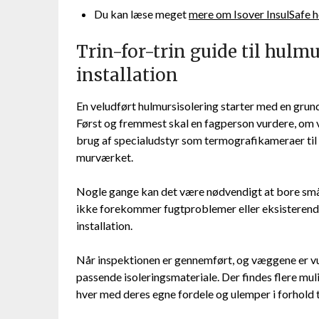
Du kan læse meget
mere om Isover InsulSafe h
Trin-for-trin guide til hulmu
installation
En veludført hulmursisolering starter med en grun
Først og fremmest skal en fagperson vurdere, om v
brug af specialudstyr som termografikameraer til 
murværket.
Nogle gange kan det være nødvendigt at bore små t
ikke forekommer fugtproblemer eller eksisterende 
installation.
Når inspektionen er gennemført, og væggene er vu
passende isoleringsmateriale. Der findes flere mul
hver med deres egne fordele og ulemper i forhold t